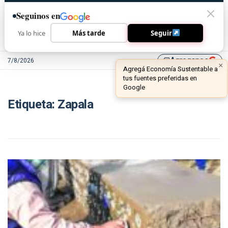
Seguinos en
Ya lo hice
Más tarde
Seguir
Agreganos
7/8/2026
library_add
×
Agregá Economía Sustentable a
tus fuentes preferidas en
Google
Etiqueta:
Zapala