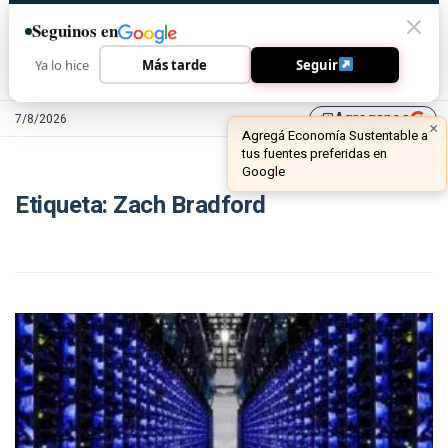
Seguinos en
Ya lo hice
Más tarde
Seguir
Agreganos
7/8/2026
library_add
×
Agregá Economía Sustentable a
tus fuentes preferidas en
Google
Etiqueta:
Zach Bradford