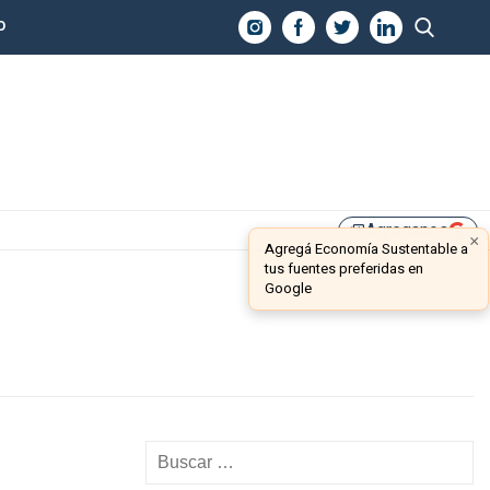
O
Agreganos
library_add
×
Agregá Economía Sustentable a
tus fuentes preferidas en
Google