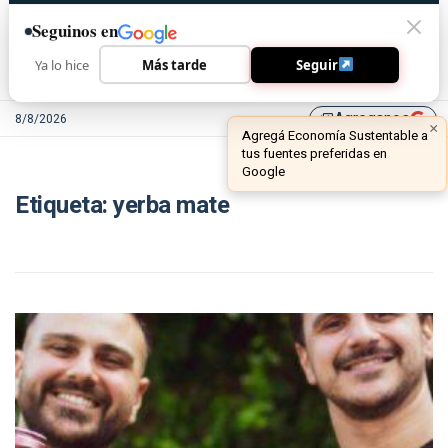
Seguinos en
Ya lo hice
Más tarde
Seguir
Agreganos
8/8/2026
library_add
×
Agregá Economía Sustentable a
tus fuentes preferidas en
Google
Etiqueta:
yerba mate