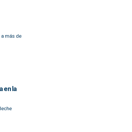
s a más de
a en la
 leche