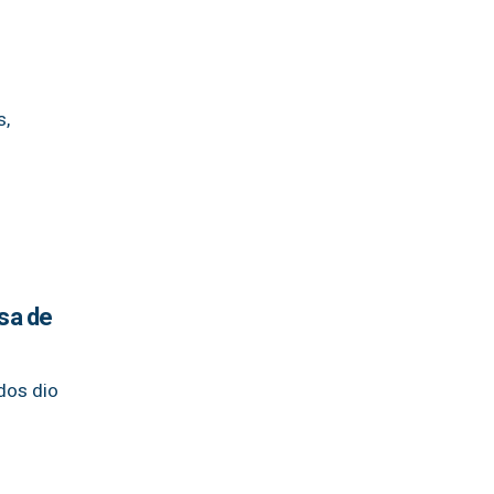
s,
sa de
dos dio