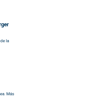
rger
de la
nea. Más