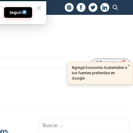
O
Seguir
Agreganos
library_add
×
Agregá Economía Sustentable a
tus fuentes preferidas en
Google
00%