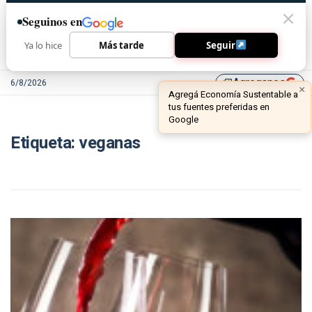
Seguinos en
Ya lo hice
Más tarde
Seguir
Agreganos
6/8/2026
library_add
×
Agregá Economía Sustentable a
tus fuentes preferidas en
Google
Etiqueta:
veganas