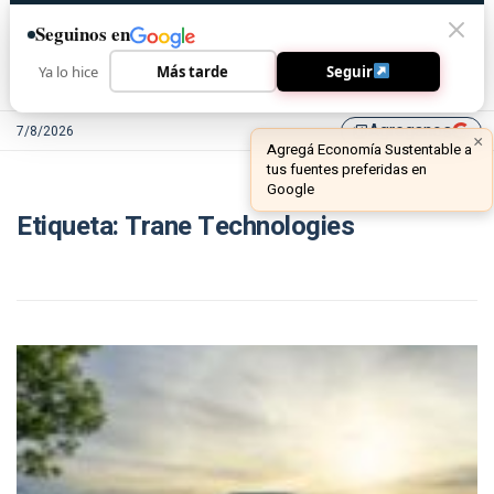
Seguinos en
Ya lo hice
Más tarde
Seguir
Agreganos
7/8/2026
library_add
×
Agregá Economía Sustentable a
tus fuentes preferidas en
Google
Etiqueta:
Trane Technologies