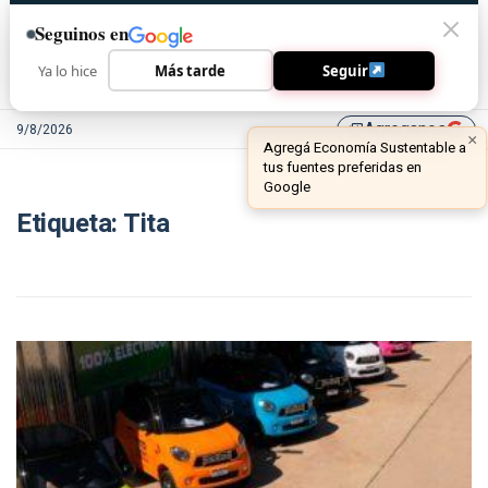
Seguinos en
Ya lo hice
Más tarde
Seguir
Agreganos
9/8/2026
library_add
×
Agregá Economía Sustentable a
tus fuentes preferidas en
Google
Etiqueta:
Tita