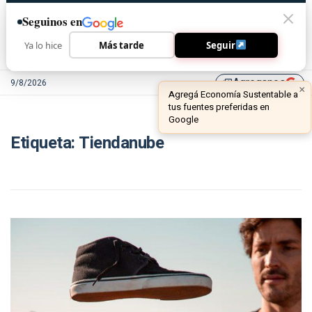
Seguinos en
Ya lo hice
Más tarde
Seguir
Agreganos
9/8/2026
library_add
×
Agregá Economía Sustentable a
tus fuentes preferidas en
Google
Etiqueta:
Tiendanube