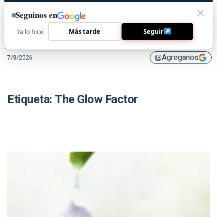
Seguinos en
Ya lo hice
Más tarde
Seguir
Agreganos
7/8/2026
library_add
Etiqueta:
The Glow Factor