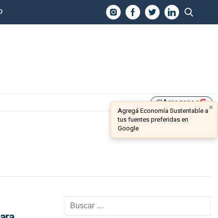
O
Agreganos
library_add
×
Agregá Economía Sustentable a
tus fuentes preferidas en
Google
para