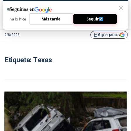
Seguinos en
Ya lo hice
Más tarde
Seguir
Agreganos
9/8/2026
library_add
Etiqueta:
Texas