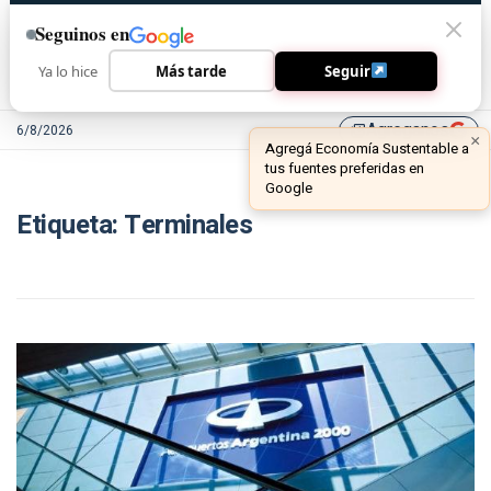
Seguinos en
Ya lo hice
Más tarde
Seguir
Agreganos
6/8/2026
library_add
×
Agregá Economía Sustentable a
tus fuentes preferidas en
Google
Etiqueta:
Terminales