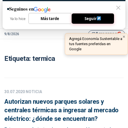
Seguinos en
Ya lo hice
Más tarde
Seguir
Agreganos
9/8/2026
library_add
×
Agregá Economía Sustentable a
tus fuentes preferidas en
Google
Etiqueta:
termica
30.07.2020
NOTICIA
Autorizan nuevos parques solares y
centrales térmicas a ingresar al mercado
eléctrico: ¿dónde se encuentran?