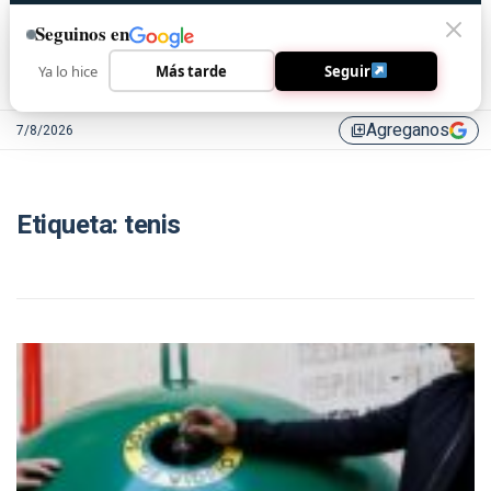
Seguinos en
Ya lo hice
Más tarde
Seguir
Agreganos
7/8/2026
library_add
Etiqueta:
tenis