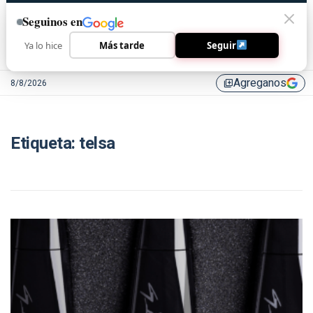
Seguinos en
Ya lo hice
Más tarde
Seguir
Agreganos
8/8/2026
library_add
Etiqueta:
telsa