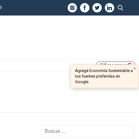
O
Agreganos
library_add
×
Agregá Economía Sustentable a
tus fuentes preferidas en
Google