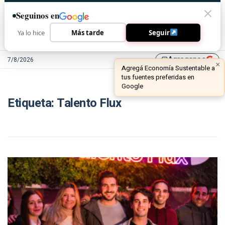
Seguinos en
Ya lo hice
Más tarde
Seguir
Agreganos
7/8/2026
library_add
×
Agregá Economía Sustentable a
tus fuentes preferidas en
Google
Etiqueta:
Talento Flux