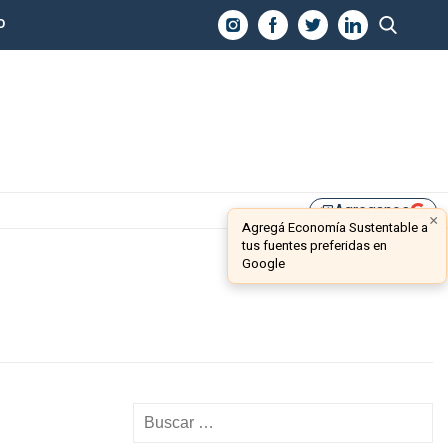
O
Agreganos
library_add
×
Agregá Economía Sustentable a
tus fuentes preferidas en
Google