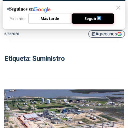
Seguinos en
Ya lo hice
Más tarde
Seguir
Agreganos
6/8/2026
library_add
Etiqueta:
Suministro