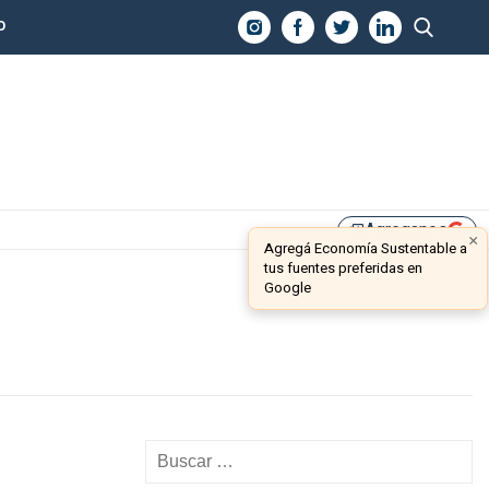
O
Agreganos
library_add
×
Agregá Economía Sustentable a
tus fuentes preferidas en
Google