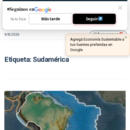
Seguinos en
Ya lo hice
Más tarde
Seguir
Agreganos
9/8/2026
library_add
×
Agregá Economía Sustentable a
tus fuentes preferidas en
Google
Etiqueta:
Sudamérica