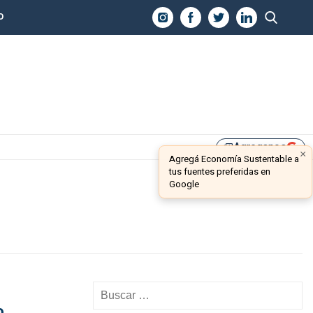
O
Agreganos
library_add
×
Agregá Economía Sustentable a
tus fuentes preferidas en
Google
o