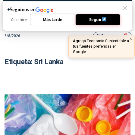
Seguinos en
Ya lo hice
Más tarde
Seguir
Agreganos
6/8/2026
library_add
×
Agregá Economía Sustentable a
tus fuentes preferidas en
Google
Etiqueta:
Sri Lanka