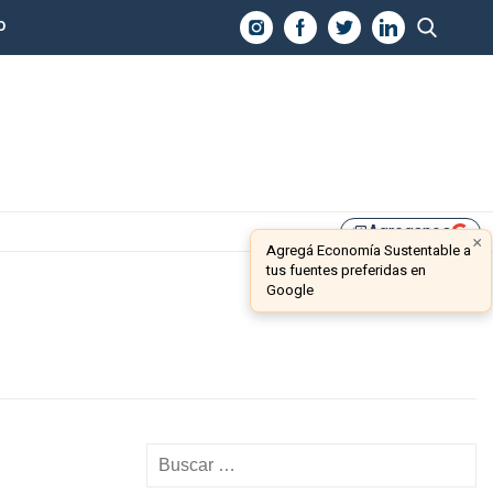
O
Agreganos
library_add
×
Agregá Economía Sustentable a
tus fuentes preferidas en
Google