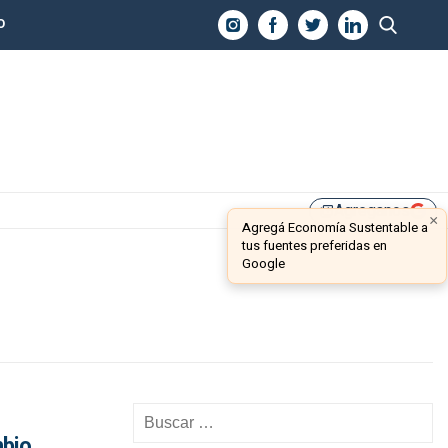
O
Agreganos
library_add
×
Agregá Economía Sustentable a
tus fuentes preferidas en
Google
mbio