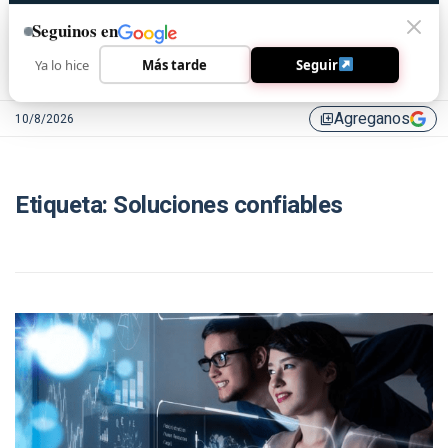
Seguinos en
Ya lo hice
Más tarde
Seguir
Agreganos
10/8/2026
library_add
Etiqueta:
Soluciones confiables