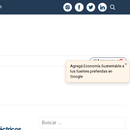
O
Agreganos
library_add
×
Agregá Economía Sustentable a
tus fuentes preferidas en
Google
éctricos