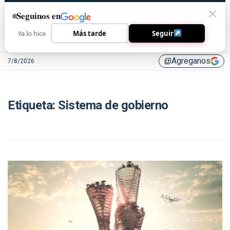
Seguinos en
Ya lo hice
Más tarde
Seguir
Agreganos
7/8/2026
library_add
Etiqueta:
Sistema de gobierno