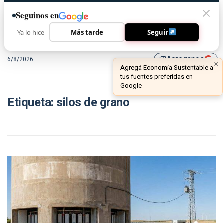
Seguinos en
Ya lo hice
Más tarde
Seguir
Agreganos
6/8/2026
library_add
×
Agregá Economía Sustentable a
tus fuentes preferidas en
Google
Etiqueta:
silos de grano