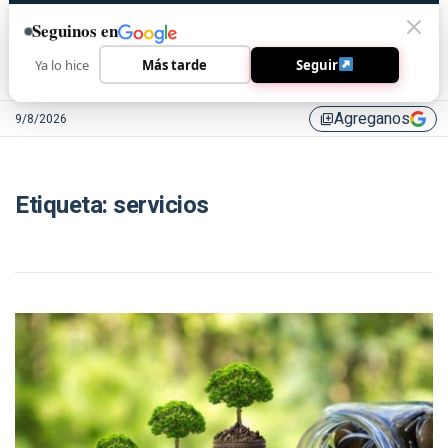
Seguinos en
Ya lo hice
Más tarde
Seguir
Agreganos
9/8/2026
library_add
Etiqueta:
servicios