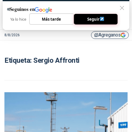
Seguinos en
Ya lo hice
Más tarde
Seguir
Agreganos
8/8/2026
library_add
Etiqueta:
Sergio Affronti