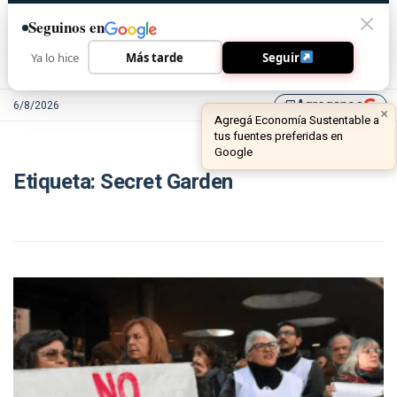
Seguinos en
Ya lo hice
Más tarde
Seguir
Agreganos
6/8/2026
library_add
×
Agregá Economía Sustentable a
tus fuentes preferidas en
Google
Etiqueta:
Secret Garden