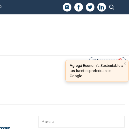
O
Agreganos
library_add
×
Agregá Economía Sustentable a
tus fuentes preferidas en
Google
umas