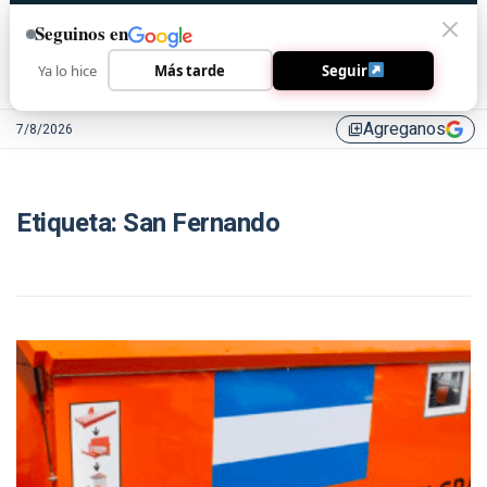
Seguinos en
Ya lo hice
Más tarde
Seguir
Agreganos
7/8/2026
library_add
Etiqueta:
San Fernando