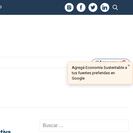
O
Agreganos
library_add
×
Agregá Economía Sustentable a
tus fuentes preferidas en
Google
tiva