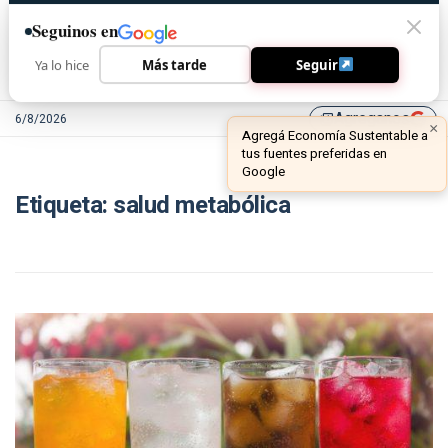
Seguinos en
Ya lo hice
Más tarde
Seguir
Agreganos
6/8/2026
library_add
×
Agregá Economía Sustentable a
tus fuentes preferidas en
Google
Etiqueta:
salud metabólica