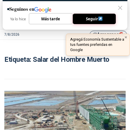
Seguinos en
Ya lo hice
Más tarde
Seguir
Agreganos
7/8/2026
library_add
×
Agregá Economía Sustentable a
tus fuentes preferidas en
Google
Etiqueta:
Salar del Hombre Muerto