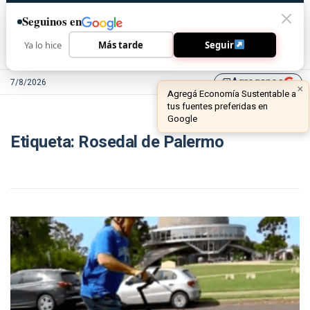
Seguinos en
Ya lo hice
Más tarde
Seguir
Agreganos
7/8/2026
library_add
×
Agregá Economía Sustentable a
tus fuentes preferidas en
Google
Etiqueta:
Rosedal de Palermo