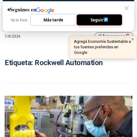
Seguinos en
Ya lo hice
Más tarde
Seguir
Agreganos
7/8/2026
library_add
×
Agregá Economía Sustentable a
tus fuentes preferidas en
Google
Etiqueta:
Rockwell Automation