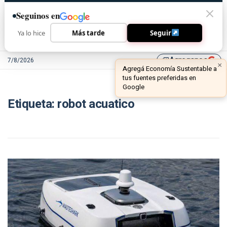
Seguinos en
Ya lo hice
Más tarde
Seguir
Agreganos
7/8/2026
library_add
×
Agregá Economía Sustentable a
tus fuentes preferidas en
Google
Etiqueta:
robot acuatico