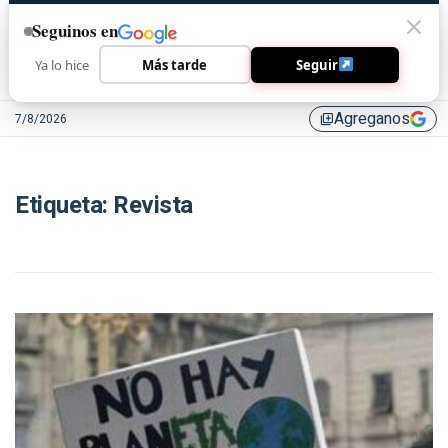
Seguinos en
Ya lo hice
Más tarde
Seguir
Agreganos
7/8/2026
library_add
Etiqueta:
Revista