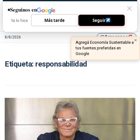
Seguinos en
Ya lo hice
Más tarde
Seguir
Agreganos
8/8/2026
library_add
×
Agregá Economía Sustentable a
tus fuentes preferidas en
Google
Etiqueta:
responsabilidad