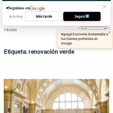
Seguinos en
Ya lo hice
Más tarde
Seguir
Agreganos
7/8/2026
library_add
×
Agregá Economía Sustentable a
tus fuentes preferidas en
Google
Etiqueta:
renovación verde