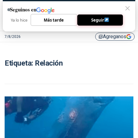
Seguinos en
Ya lo hice
Más tarde
Seguir
Agreganos
7/8/2026
library_add
Etiqueta:
Relación