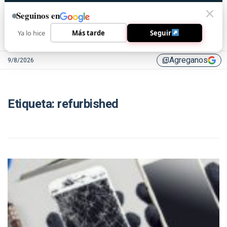
Seguinos en
Ya lo hice
Más tarde
Seguir
Agreganos
9/8/2026
library_add
Etiqueta:
refurbished