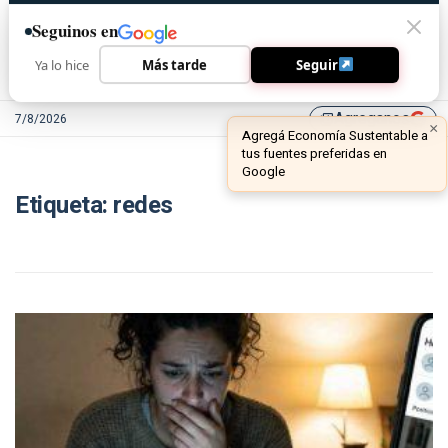
Seguinos en
Ya lo hice
Más tarde
Seguir
Agreganos
7/8/2026
library_add
×
Agregá Economía Sustentable a
tus fuentes preferidas en
Google
Etiqueta:
redes