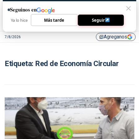
Seguinos en
Ya lo hice
Más tarde
Seguir
Agreganos
7/8/2026
library_add
Etiqueta:
Red de Economía Circular