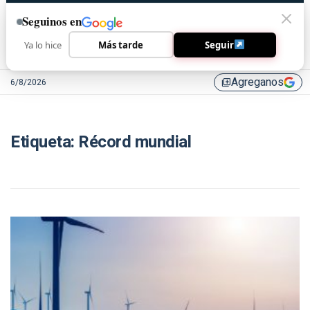
Seguinos en
Ya lo hice
Más tarde
Seguir
Agreganos
6/8/2026
library_add
Etiqueta:
Récord mundial