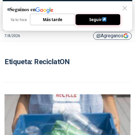
Seguinos en
Ya lo hice
Más tarde
Seguir
Agreganos
7/8/2026
library_add
Etiqueta:
ReciclatON